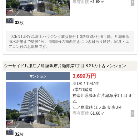
専有面積
61.68㎡
32
枚
【CENTURY21富士ハウジング取扱物件】3路線3駅利用可能、片瀬東浜
海水浴場まで徒歩4分。7階部分の南西向きにつき日当り良好。家具・エ
アコン付のお部屋です。
シーサイド片瀬江ノ島|藤沢市片瀬海岸1丁目 8-21の中古マンション
3,699万円
マンション
3LDK / 1987年
7階/11階建
神奈川県藤沢市片瀬海岸1丁目 8-
21
江ノ島電鉄 江ノ島 徒歩3分
専有面積
61.68㎡
32
枚