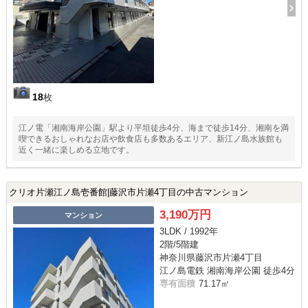
18
枚
江ノ電「湘南海岸公園」駅より平坦徒歩4分、海まで徒歩14分、湘南を満
喫できるおしゃれなお店や飲食店も多数あるエリア、新江ノ島水族館も
近く一緒に楽しめる立地です。
クリオ片瀬江ノ島壱番館|藤沢市片瀬4丁目の中古マンション
3,190万円
マンション
3LDK / 1992年
2階/5階建
神奈川県藤沢市片瀬4丁目
江ノ島電鉄 湘南海岸公園 徒歩4分
専有面積
71.17㎡