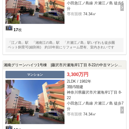
小田急江ノ島線 片瀬江ノ島 徒歩6
分
専有面積
74.34㎡
17
枚
「江ノ島」駅 「湘南江の島」駅 「片瀬江ノ島」駅いずれも徒歩圏
ペット飼育可(細則有) 約10年前にリフォーム歴有、室内きれいです
湘南グリーンハイツ1号棟 |藤沢市片瀬海岸1丁目 8-22の中古マンション
3,300万円
マンション
2LDK / 1982年
3階/5階建
神奈川県藤沢市片瀬海岸1丁目 8-
22
小田急江ノ島線 片瀬江ノ島 徒歩7
分
専有面積
74.34㎡