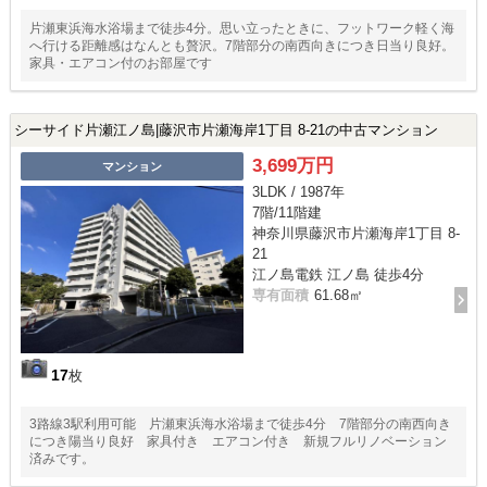
片瀬東浜海水浴場まで徒歩4分。思い立ったときに、フットワーク軽く海
へ行ける距離感はなんとも贅沢。7階部分の南西向きにつき日当り良好。
家具・エアコン付のお部屋です
シーサイド片瀬江ノ島|藤沢市片瀬海岸1丁目 8-21の中古マンション
3,699万円
マンション
3LDK / 1987年
7階/11階建
神奈川県藤沢市片瀬海岸1丁目 8-
21
江ノ島電鉄 江ノ島 徒歩4分
専有面積
61.68㎡
17
枚
3路線3駅利用可能 片瀬東浜海水浴場まで徒歩4分 7階部分の南西向き
につき陽当り良好 家具付き エアコン付き 新規フルリノベーション
済みです。