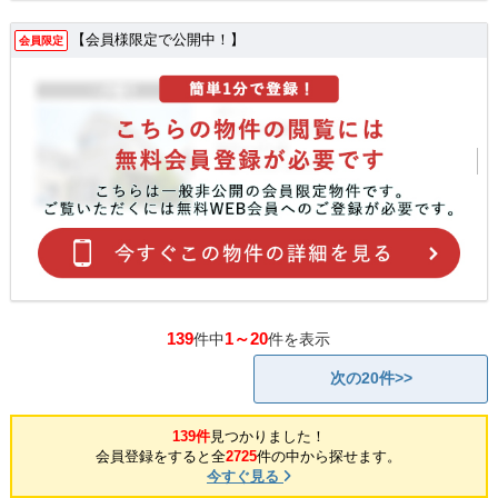
【会員様限定で公開中！】
会員限定
139
1～20
件中
件を表示
次の20件>>
139件
見つかりました！
会員登録をすると全
2725
件の中から探せます。
今すぐ見る