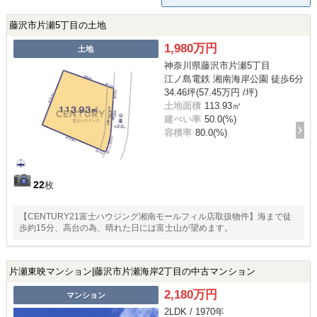
藤沢市片瀬5丁目の土地
1,980万円
土地
神奈川県藤沢市片瀬5丁目
江ノ島電鉄 湘南海岸公園 徒歩6分
34.46坪(57.45万円 /坪)
土地面積
113.93㎡
建ぺい率
50.0(%)
容積率
80.0(%)
22
枚
【CENTURY21富士ハウジング湘南モールフィル店取扱物件】海まで徒
歩約15分、高台の為、晴れた日には富士山が望めます。
片瀬東映マンション|藤沢市片瀬海岸2丁目の中古マンション
2,180万円
マンション
2LDK / 1970年