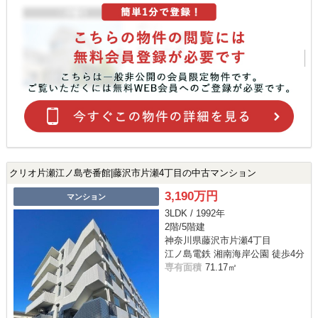
クリオ片瀬江ノ島壱番館|藤沢市片瀬4丁目の中古マンション
3,190万円
マンション
3LDK / 1992年
2階/5階建
神奈川県藤沢市片瀬4丁目
江ノ島電鉄 湘南海岸公園 徒歩4分
専有面積
71.17㎡