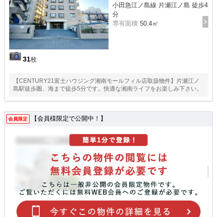
小田急江ノ島線 片瀬江ノ島 徒歩4
分
専有面積
50.4㎡
31
枚
【CENTURY21富士ハウジング湘南モールフィル店取扱物件】片瀬江ノ
島駅徒歩圏、海まで徒歩5分です。快適な湘南ライフをお楽しみ下さい。
【会員様限定で公開中！】
会員限定