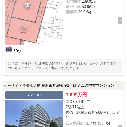
土地面積
139.91㎡
建ぺい率
50.0(%)
容積率
80.0(%)
20
枚
江ノ電「柳小路」駅徒歩圏の好立地、建築条件はありませんのでご希望
の住宅メーカー、プランでご検討いただけます。
シーサイド片瀬江ノ島|藤沢市片瀬海岸1丁目 8-21の中古マンション
3,699万円
マンション
3LDK / 1987年
7階/11階建
神奈川県藤沢市片瀬海岸1丁目 8-
21
江ノ島電鉄 江ノ島 徒歩3分