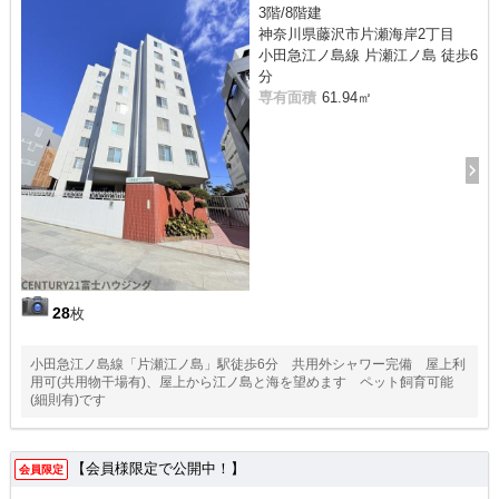
3階/8階建
神奈川県藤沢市片瀬海岸2丁目
小田急江ノ島線 片瀬江ノ島 徒歩6
分
専有面積
61.94㎡
28
枚
小田急江ノ島線「片瀬江ノ島」駅徒歩6分 共用外シャワー完備 屋上利
用可(共用物干場有)、屋上から江ノ島と海を望めます ペット飼育可能
(細則有)です
【会員様限定で公開中！】
会員限定