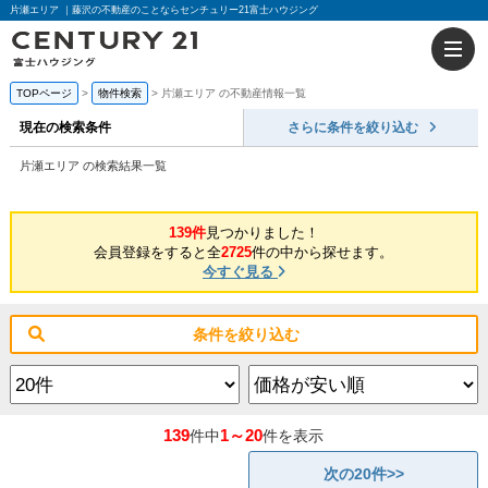
片瀬エリア ｜藤沢の不動産のことならセンチュリー21富士ハウジング
TOPページ
物件検索
片瀬エリア の不動産情報一覧
現在の検索条件
さらに条件を絞り込む
片瀬エリア の検索結果一覧
139件
見つかりました！
会員登録をすると全
2725
件の中から探せます。
今すぐ見る
条件を絞り込む
139
1～20
件中
件を表示
次の20件>>