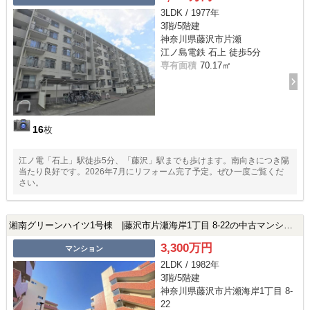
3LDK / 1977年
3階/5階建
神奈川県藤沢市片瀬
江ノ島電鉄 石上 徒歩5分
専有面積
70.17㎡
16
枚
江ノ電「石上」駅徒歩5分、「藤沢」駅までも歩けます。南向きにつき陽
当たり良好です。2026年7月にリフォーム完了予定。ぜひ一度ご覧くだ
さい。
湘南グリーンハイツ1号棟 |藤沢市片瀬海岸1丁目 8-22の中古マンション
3,300万円
マンション
2LDK / 1982年
3階/5階建
神奈川県藤沢市片瀬海岸1丁目 8-
22