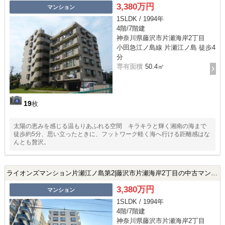
3,380万円
マンション
1SLDK / 1994年
4階/7階建
神奈川県藤沢市片瀬海岸2丁目
小田急江ノ島線 片瀬江ノ島 徒歩4
分
専有面積
50.4㎡
19
枚
太陽の恵みを感じる温もりあふれる空間 キラキラと輝く湘南の海まで
徒歩約5分、思い立ったときに、フットワーク軽く海へ行ける距離感はな
んとも贅沢。
ライオンズマンション片瀬江ノ島第2|藤沢市片瀬海岸2丁目の中古マンション
3,380万円
マンション
1SLDK / 1994年
4階/7階建
神奈川県藤沢市片瀬海岸2丁目