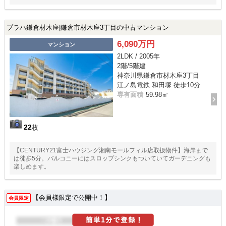
プラハ鎌倉材木座|鎌倉市材木座3丁目の中古マンション
6,090万円
マンション
2LDK / 2005年
2階/5階建
神奈川県鎌倉市材木座3丁目
江ノ島電鉄 和田塚 徒歩10分
専有面積
59.98㎡
22
枚
【CENTURY21富士ハウジング湘南モールフィル店取扱物件】海岸まで
は徒歩5分。バルコニーにはスロップシンクもついていてガーデニングも
楽しめます。
【会員様限定で公開中！】
会員限定