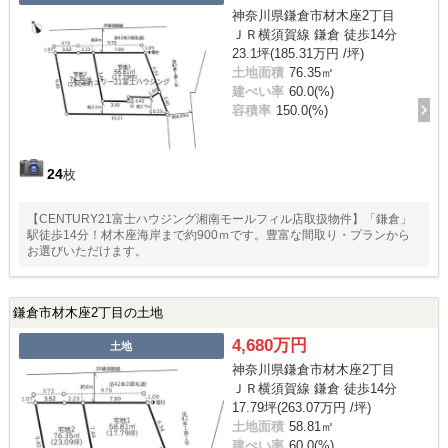
神奈川県鎌倉市材木座2丁目
ＪＲ横須賀線 鎌倉 徒歩14分
23.1坪(185.31万円 /坪)
土地面積
76.35㎡
建ぺい率
60.0(%)
容積率
150.0(%)
24
枚
【CENTURY21富士ハウジング湘南モールフィル店取扱物件】「鎌倉」
駅徒歩14分！材木座海岸まで約900ｍです。豊富な間取り・プランから
お選びいただけます。
鎌倉市材木座2丁目の土地
4,680万円
土地
神奈川県鎌倉市材木座2丁目
ＪＲ横須賀線 鎌倉 徒歩14分
17.79坪(263.07万円 /坪)
土地面積
58.81㎡
建ぺい率
60.0(%)