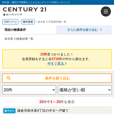
材木座 ｜藤沢の不動産のことならセンチュリー21富士ハウジング
TOPページ
物件検索
材木座 の不動産情報一覧
現在の検索条件
さらに条件を絞り込む
材木座 の検索結果一覧
15件
見つかりました！
会員登録をすると全
2710
件の中から探せます。
今すぐ見る
条件を絞り込む
15
1～15
件中
件を表示
鎌倉市材木座4丁目の中古一戸建て
値下がり