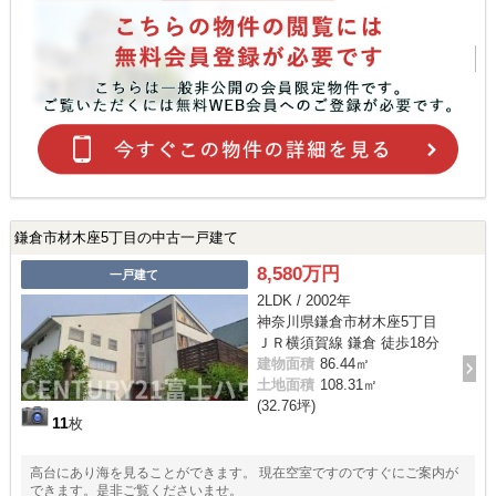
鎌倉市材木座5丁目の中古一戸建て
8,580万円
一戸建て
2LDK / 2002年
神奈川県鎌倉市材木座5丁目
ＪＲ横須賀線 鎌倉 徒歩18分
建物面積
86.44㎡
土地面積
108.31㎡
(32.76坪)
11
枚
高台にあり海を見ることができます。 現在空室ですのですぐにご案内が
できます。是非ご覧くださいませ。