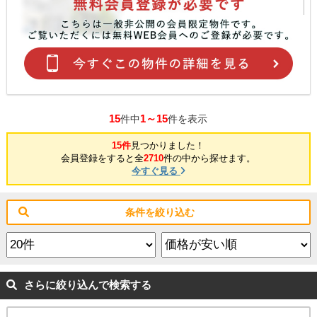
15
1～15
件中
件を表示
15件
見つかりました！
会員登録をすると全
2710
件の中から探せます。
今すぐ見る
条件を絞り込む
さらに絞り込んで検索する