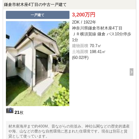
鎌倉市材木座4丁目の中古一戸建て
3,200万円
一戸建て
2DK / 1922年
神奈川県鎌倉市材木座4丁目
ＪＲ横須賀線 鎌倉 バス10分停歩
1分
建物面積
70.7㎡
土地面積
198.41㎡
(60.02坪)
21
枚
材木座海岸まで約400M、昔ながらの街並み、神社仏閣などの歴史的遺産
や海、山などの豊かな自然環境に恵まれた住環境です。現在は別荘と賃
貸として使っています。