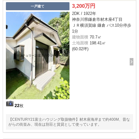
3,200万円
一戸建て
2DK / 1922年
神奈川県鎌倉市材木座4丁目
ＪＲ横須賀線 鎌倉 バス10分停歩
1分
建物面積
70.7㎡
土地面積
198.41㎡
(60.02坪)
22
枚
【CENTURY21富士ハウジング取扱物件】材木座海岸まで約400M、昔な
がらの街並み、現在は別荘と賃貸として使っています。