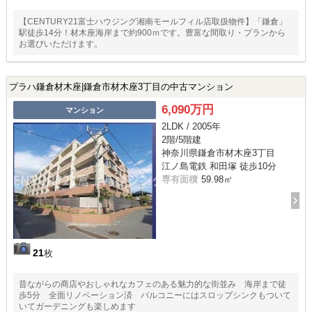
【CENTURY21富士ハウジング湘南モールフィル店取扱物件】「鎌倉」
駅徒歩14分！材木座海岸まで約900ｍです。豊富な間取り・プランから
お選びいただけます。
プラハ鎌倉材木座|鎌倉市材木座3丁目の中古マンション
6,090万円
マンション
2LDK / 2005年
2階/5階建
神奈川県鎌倉市材木座3丁目
江ノ島電鉄 和田塚 徒歩10分
専有面積
59.98㎡
21
枚
昔ながらの商店やおしゃれなカフェのある魅力的な街並み 海岸まで徒
歩5分 全面リノベーション済 バルコニーにはスロップシンクもついて
いてガーデニングも楽しめます