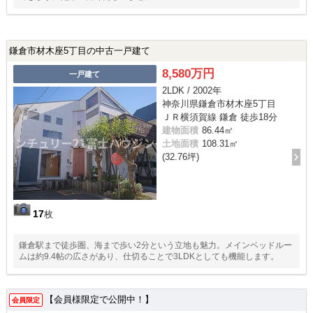
鎌倉市材木座5丁目の中古一戸建て
8,580万円
一戸建て
2LDK / 2002年
神奈川県鎌倉市材木座5丁目
ＪＲ横須賀線 鎌倉 徒歩18分
建物面積
86.44㎡
土地面積
108.31㎡
(32.76坪)
17
枚
鎌倉駅まで徒歩圏、海まで歩い2分という立地も魅力。メインベッドルー
ムは約9.4帖の広さがあり、仕切ることで3LDKとしても機能します。
【会員様限定で公開中！】
会員限定