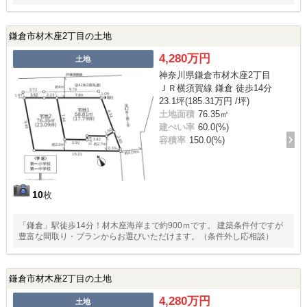
鎌倉市材木座2丁目の土地
4,280万円
土地
神奈川県鎌倉市材木座2丁目
ＪＲ横須賀線 鎌倉 徒歩14分
23.1坪(185.31万円 /坪)
土地面積
76.35㎡
建ぺい率
60.0(%)
容積率
150.0(%)
10
枚
「鎌倉」駅徒歩14分！材木座海岸まで約900ｍです。 建築条件付ですが
豊富な間取り・プランからお選びいただけます。（条件外し応相談）
鎌倉市材木座2丁目の土地
4,280万円
土地