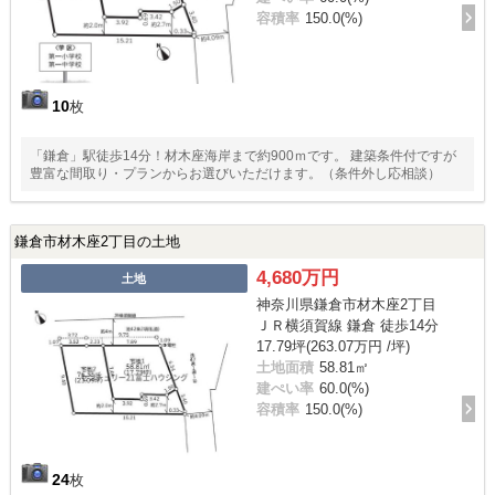
容積率
150.0(%)
10
枚
「鎌倉」駅徒歩14分！材木座海岸まで約900ｍです。 建築条件付ですが
豊富な間取り・プランからお選びいただけます。（条件外し応相談）
鎌倉市材木座2丁目の土地
4,680万円
土地
神奈川県鎌倉市材木座2丁目
ＪＲ横須賀線 鎌倉 徒歩14分
17.79坪(263.07万円 /坪)
土地面積
58.81㎡
建ぺい率
60.0(%)
容積率
150.0(%)
24
枚