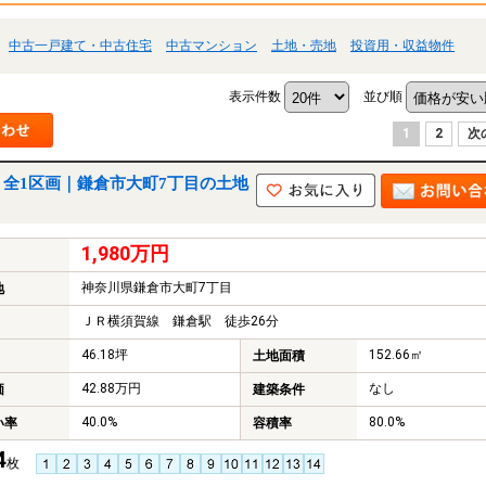
中古一戸建て・中古住宅
中古マンション
土地・売地
投資用・収益物件
表示件数
並び順
1
2
次
全1区画｜鎌倉市大町7丁目の土地
1,980万円
神奈川県鎌倉市大町7丁目
地
ＪＲ横須賀線 鎌倉駅 徒歩26分
46.18坪
152.66㎡
土地面積
42.88万円
なし
価
建築条件
40.0%
80.0%
い率
容積率
4
枚