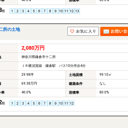
40.0%
80.0%
い率
容積率
3
枚
二所の土地
2,080万円
神奈川県鎌倉市十二所
地
ＪＲ横須賀線 鎌倉駅 バス10分停歩4分
29.98坪
99.10㎡
土地面積
69.38万円
なし
価
建築条件
40.0%
80.0%
い率
容積率
2
枚