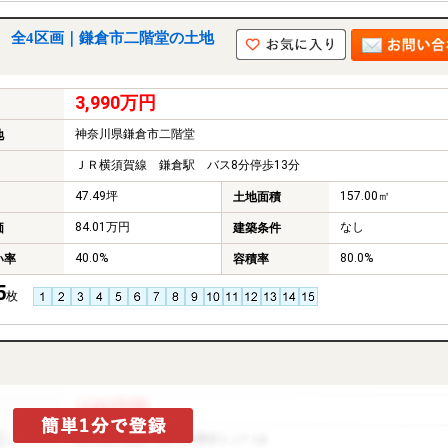
 全4区画｜鎌倉市二階堂の土地
3,990万円
神奈川県鎌倉市二階堂
地
ＪＲ横須賀線 鎌倉駅 バス8分停歩13分
47.49坪
157.00㎡
土地面積
84.01万円
なし
価
建築条件
40.0%
80.0%
い率
容積率
5
枚