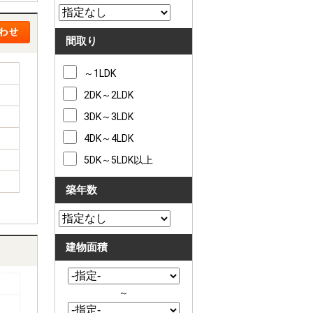
間取り
～1LDK
2DK～2LDK
3DK～3LDK
4DK～4LDK
5DK～5LDK以上
築年数
建物面積
～