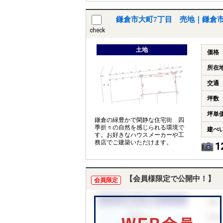
鎌倉市大町7丁目 売地｜鎌倉
check
土地
価格
所在
交通
坪数
坪単
鎌倉の緑豊かで閑静な住宅街 四
季折々の自然を感じられる環境で
建ぺ
す。お好きなハウスメーカーや工
務店でご建築いただけます。
1
【会員様限定で公開中！】
会員限定