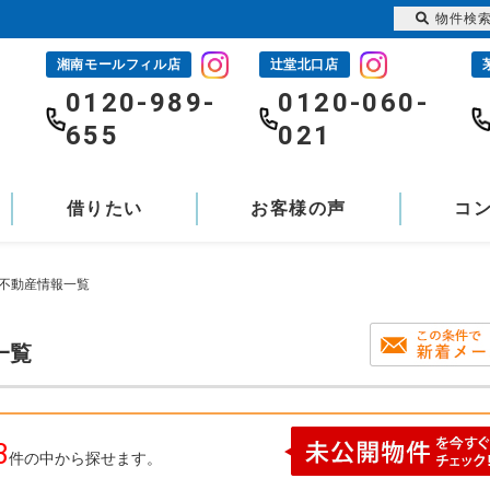
物件検
湘南モールフィル店
辻堂北口店
-
0120-989-
0120-060-
655
021
借りたい
お客様の声
コ
の不動産情報一覧
一覧
3
件の中から探せます。