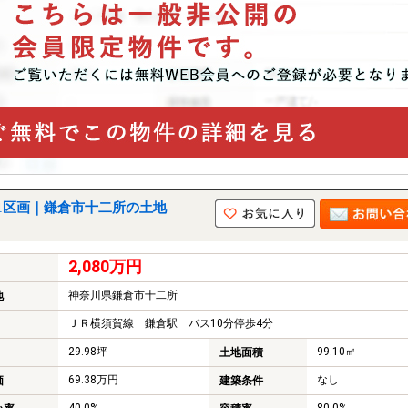
1区画｜鎌倉市十二所の土地
2,080万円
神奈川県鎌倉市十二所
地
ＪＲ横須賀線 鎌倉駅 バス10分停歩4分
29.98坪
99.10㎡
土地面積
69.38万円
なし
価
建築条件