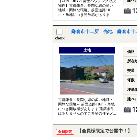
建ぺ
【CENTURY21富士ハウジング取扱
物件】古都鎌倉、長閑な緑の多い
1
地域・閑静な環境。前面道路10
ｍ・角地につき開放感がありま
す。建築条件はありません。
鎌倉市十二所 売地｜鎌倉市十
check
土地
価格
所在
交通
坪数
坪単
建ぺ
古都鎌倉～長閑な緑の多い地域・
閑静な環境～ 前面道路10ｍ・角地
1
につき開放感があります 建築条件
はありませんのでご希望の住宅メ
ーカー、プランでご検討いただけ
ます
【会員様限定で公開中！】
会員限定