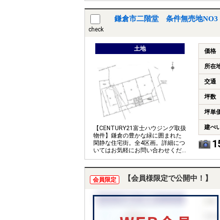
鎌倉市二階堂 条件無売地NO3
check
土地
価格
所在
交通
坪数
坪単
建ぺ
【CENTURY21富士ハウジング取扱
物件】鎌倉の豊かな緑に囲まれた
1
閑静な住宅街。全4区画。詳細につ
いてはお気軽にお問い合わせくだ
さい。
【会員様限定で公開中！】
会員限定