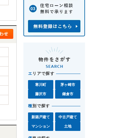
エ
リアで探す
寒川町
茅ヶ崎市
藤沢市
鎌倉市
種
別で探す
新築戸建て
中古戸建て
マンション
土地