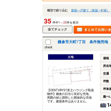
種別で絞り込む
新築一戸建て（新築一軒家）
35
件中
1～20
件を表示
鎌倉市大町7丁目 条件無売地 
check
土地
価格
所在
交通
坪数
坪単
【CENTURY21富士ハウジング取扱
物件】鎌倉の日当り良好な売地、
建ぺ
周囲の緑と調和した開放的な売地
です。建築条件はありません。
1