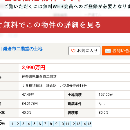
画｜鎌倉市二階堂の土地
3,990万円
神奈川県鎌倉市二階堂
地
ＪＲ横須賀線 鎌倉駅 バス8分停歩13分
47.49坪
157.00㎡
土地面積
84.01万円
なし
価
建築条件
40.0%
80.0%
い率
容積率
5
枚