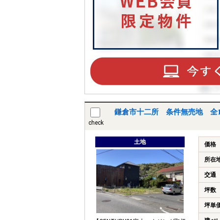
鎌倉市十二所 条件無売地 全
check
土地
価格
所在
交通
坪数
坪単