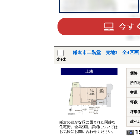
鎌倉市二階堂 売地3 全4区
check
土地
価格
所在
交通
坪数
坪単
建ぺ
鎌倉の豊かな緑に囲まれた閑静な
住宅街。全4区画。詳細については
1
お気軽にお問い合わせください。