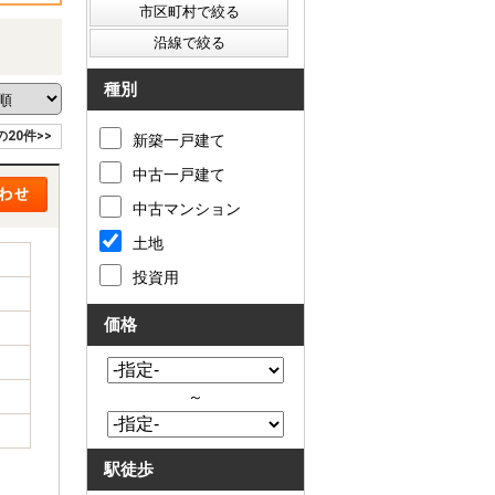
種別
の20件>>
新築一戸建て
中古一戸建て
中古マンション
土地
投資用
価格
～
駅徒歩