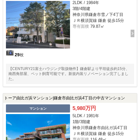
2LDK / 1984年
3階/4階建
神奈川県鎌倉市雪ノ下4丁目
ＪＲ横須賀線 鎌倉 徒歩15分
専有面積
79.87㎡
29
枚
【CENTURY21富士ハウジング取扱物件】鎌倉駅より平坦徒歩約15分、
南西角部屋、ペット飼育可能です。新規内装リノベーション完了しまし
た。
トーア由比ガ浜マンション|鎌倉市由比ガ浜4丁目の中古マンション
5,980万円
マンション
5LDK / 1981年
1階/3階建
神奈川県鎌倉市由比ガ浜4丁目
ＪＲ横須賀線 鎌倉 徒歩15分
専有面積
116.48㎡