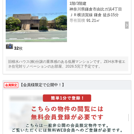
1階/3階建
神奈川県鎌倉市由比ガ浜4丁目
ＪＲ横須賀線 鎌倉 徒歩15分
専有面積
91.21㎡
32
枚
旧積水ハウス(株)分譲の重厚感のある低層マンションです。ZEH水準省エ
ネ住宅対リノベーションのお部屋、2026.5完了予定です。
【会員様限定で公開中！】
会員限定