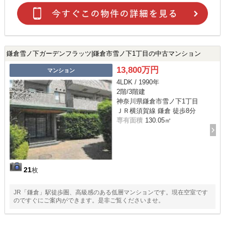
鎌倉雪ノ下ガーデンフラッツ|鎌倉市雪ノ下1丁目の中古マンション
13,800万円
マンション
4LDK / 1990年
2階/3階建
神奈川県鎌倉市雪ノ下1丁目
ＪＲ横須賀線 鎌倉 徒歩8分
専有面積
130.05㎡
21
枚
JR「鎌倉」駅徒歩圏、高級感のある低層マンションです。現在空室です
のですぐにご案内ができます。是非ご覧くださいませ。