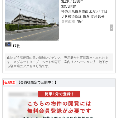
3LDK / 1998年
3階/3階建
神奈川県鎌倉市由比ガ浜4丁目
ＪＲ横須賀線 鎌倉 徒歩18分
専有面積
78㎡
17
枚
由比ガ浜海岸目の前の低層レジデンス 専用庭から直接海岸へ出られま
す。メゾネットタイプ ペット飼育可 室内リノベーション済 地下か
ら駐車場にアクセス可能です。
【会員様限定で公開中！】
会員限定