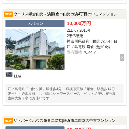
ウエリス鎌倉由比ヶ浜|鎌倉市由比ガ浜4丁目の中古マンション
NEW
10,000万円
マンション
2LDK / 2015年
2階/3階建
神奈川県鎌倉市由比ガ浜4丁目
江ノ島電鉄 鎌倉 徒歩14分
専有面積
78.44㎡
11
枚
江ノ島電鉄「由比ヶ浜」駅徒歩4分 JR横須賀線「鎌倉」駅徒歩14分
陽当り・通風良好 共用部にシャワースペース・ペット足洗い場完備
室内大変丁寧にお使いです
ザ・パークハウス鎌倉二階堂|鎌倉市二階堂の中古マンション
NEW