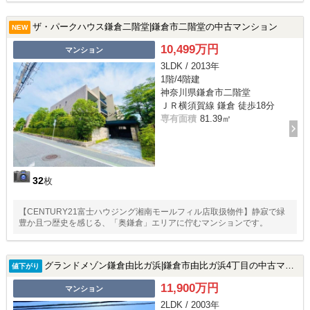
ザ・パークハウス鎌倉二階堂|鎌倉市二階堂の中古マンション
NEW
10,499万円
マンション
3LDK / 2013年
1階/4階建
神奈川県鎌倉市二階堂
ＪＲ横須賀線 鎌倉 徒歩18分
専有面積
81.39㎡
32
枚
【CENTURY21富士ハウジング湘南モールフィル店取扱物件】静寂で緑
豊か且つ歴史を感じる、「奥鎌倉」エリアに佇むマンションです。
グランドメゾン鎌倉由比ガ浜|鎌倉市由比ガ浜4丁目の中古マンション
値下がり
11,900万円
マンション
2LDK / 2003年