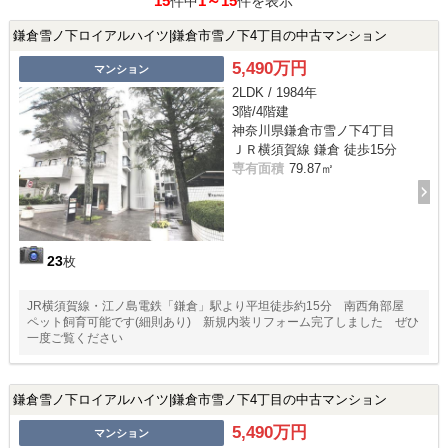
15
1～15
件中
件を表示
鎌倉雪ノ下ロイアルハイツ|鎌倉市雪ノ下4丁目の中古マンション
5,490万円
マンション
2LDK / 1984年
3階/4階建
神奈川県鎌倉市雪ノ下4丁目
ＪＲ横須賀線 鎌倉 徒歩15分
専有面積
79.87㎡
23
枚
JR横須賀線・江ノ島電鉄「鎌倉」駅より平坦徒歩約15分 南西角部屋
ペット飼育可能です(細則あり) 新規内装リフォーム完了しました ぜひ
一度ご覧ください
鎌倉雪ノ下ロイアルハイツ|鎌倉市雪ノ下4丁目の中古マンション
5,490万円
マンション