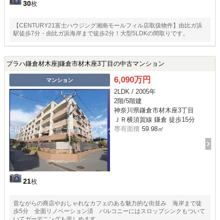
30
枚
【CENTURY21富士ハウジング湘南モールフィル店取扱物件】由比ガ浜
駅徒歩7分・由比ガ浜海岸まで徒歩2分！大型5LDKの間取りです。
プラハ鎌倉材木座|鎌倉市材木座3丁目の中古マンション
6,090万円
マンション
2LDK / 2005年
2階/5階建
神奈川県鎌倉市材木座3丁目
ＪＲ横須賀線 鎌倉 徒歩15分
専有面積
59.98㎡
21
枚
昔ながらの商店やおしゃれなカフェのある魅力的な街並み 海岸まで徒
歩5分 全面リノベーション済 バルコニーにはスロップシンクもついて
いてガーデニングも楽しめます