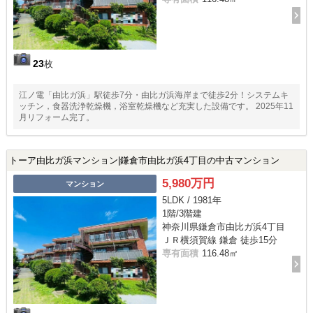
23
枚
江ノ電「由比ガ浜」駅徒歩7分・由比ガ浜海岸まで徒歩2分！システムキ
ッチン，食器洗浄乾燥機，浴室乾燥機など充実した設備です。 2025年11
月リフォーム完了。
トーア由比ガ浜マンション|鎌倉市由比ガ浜4丁目の中古マンション
5,980万円
マンション
5LDK / 1981年
1階/3階建
神奈川県鎌倉市由比ガ浜4丁目
ＪＲ横須賀線 鎌倉 徒歩15分
専有面積
116.48㎡