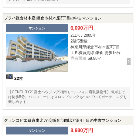
プラハ鎌倉材木座|鎌倉市材木座3丁目の中古マンション
6,090万円
マンション
2LDK / 2005年
2階/5階建
神奈川県鎌倉市材木座3丁目
ＪＲ横須賀線 鎌倉 徒歩15分
専有面積
59.98㎡
22
枚
【CENTURY21富士ハウジング湘南モールフィル店取扱物件】海岸まで
は徒歩5分。バルコニーにはスロップシンクもついていてガーデニングも
楽しめます。
グランコピエ鎌倉由比ガ浜|鎌倉市由比ガ浜4丁目の中古マンション
8,980万円
マンション