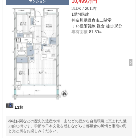
10,499万円
マンション
3LDK / 2013年
1階/4階建
神奈川県鎌倉市二階堂
ＪＲ横須賀線 鎌倉 徒歩18分
専有面積
81.39㎡
13
枚
神社仏閣などの歴史的遺産や海、山などの豊かな自然環境に恵まれた魅
力的な街です。季節や日本文化を感じながら古都鎌倉の風情と湘南の海
と光と風をお楽しみください。