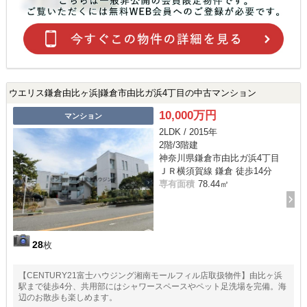
ウエリス鎌倉由比ヶ浜|鎌倉市由比ガ浜4丁目の中古マンション
10,000万円
マンション
2LDK / 2015年
2階/3階建
神奈川県鎌倉市由比ガ浜4丁目
ＪＲ横須賀線 鎌倉 徒歩14分
専有面積
78.44㎡
28
枚
【CENTURY21富士ハウジング湘南モールフィル店取扱物件】由比ヶ浜
駅まで徒歩4分、共用部にはシャワースペースやペット足洗場を完備。海
辺のお散歩も楽しめます。