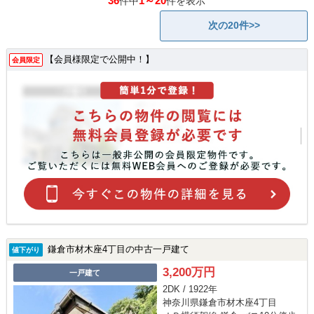
36
1～20
件中
件を表示
次の20件>>
【会員様限定で公開中！】
会員限定
鎌倉市材木座4丁目の中古一戸建て
値下がり
3,200万円
一戸建て
2DK / 1922年
神奈川県鎌倉市材木座4丁目