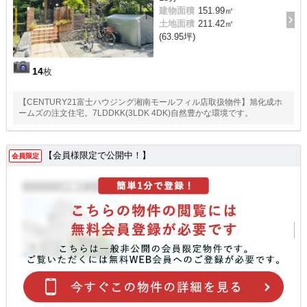
建物面積
151.99㎡
土地面積
211.42㎡
(63.95坪)
14
枚
【CENTURY21富士ハウジング湘南モールフィル店取扱物件】旭化成ホ
ームズの注文住宅。7LDDKK(3LDK 4DK)自然豊かな環境です。
【会員様限定で公開中！】
会員限定