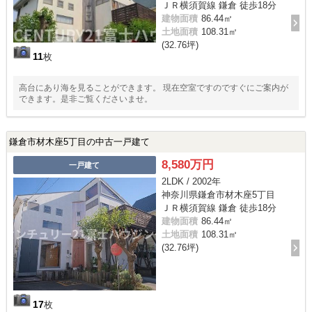
ＪＲ横須賀線 鎌倉 徒歩18分
建物面積
86.44㎡
土地面積
108.31㎡
(32.76坪)
11
枚
高台にあり海を見ることができます。 現在空室ですのですぐにご案内が
できます。是非ご覧くださいませ。
鎌倉市材木座5丁目の中古一戸建て
8,580万円
一戸建て
2LDK / 2002年
神奈川県鎌倉市材木座5丁目
ＪＲ横須賀線 鎌倉 徒歩18分
建物面積
86.44㎡
土地面積
108.31㎡
(32.76坪)
17
枚