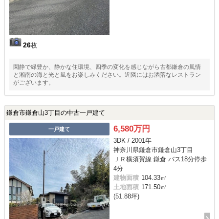
26
枚
閑静で緑豊か、静かな住環境、四季の変化を感じながら古都鎌倉の風情
と湘南の海と光と風をお楽しみください。近隣にはお洒落なレストラン
がございます。
鎌倉市鎌倉山3丁目の中古一戸建て
6,580万円
一戸建て
3DK / 2001年
神奈川県鎌倉市鎌倉山3丁目
ＪＲ横須賀線 鎌倉 バス18分停歩
4分
建物面積
104.33㎡
土地面積
171.50㎡
(51.88坪)