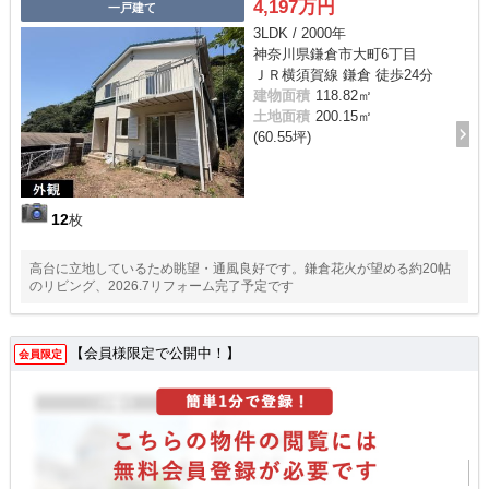
4,197万円
一戸建て
3LDK / 2000年
神奈川県鎌倉市大町6丁目
ＪＲ横須賀線 鎌倉 徒歩24分
建物面積
118.82㎡
土地面積
200.15㎡
(60.55坪)
12
枚
高台に立地しているため眺望・通風良好です。鎌倉花火が望める約20帖
のリビング、2026.7リフォーム完了予定です
【会員様限定で公開中！】
会員限定