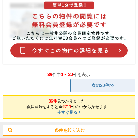
36
1～20
件中
件を表示
次の20件>>
36件
見つかりました！
会員登録をすると全
2711
件の中から探せます。
今すぐ見る
条件を絞り込む