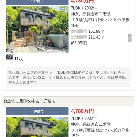
4,780万円
一戸建て
7LDK / 2002年
神奈川県鎌倉市二階堂
ＪＲ横須賀線 鎌倉 バス10分停歩
15分
建物面積
151.99㎡
土地面積
211.42㎡
(63.95坪)
11
枚
旭化成ホームズの注文住宅 7LDDKK(3LDK+4DK) 夏は蛍が沢山みら
れます 屋上バルコニーから眺める日中の景色はもちろん、夜は星空観
察も楽しめます！
鎌倉市二階堂の中古一戸建て
4,780万円
一戸建て
7LDK / 2002年
神奈川県鎌倉市二階堂
ＪＲ横須賀線 鎌倉 バス10分停歩
15分