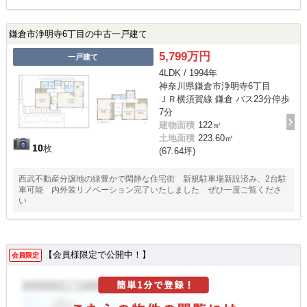
鎌倉市浄明寺6丁目の中古一戸建て
5,799万円
一戸建て
4LDK / 1994年
神奈川県鎌倉市浄明寺6丁目
ＪＲ横須賀線 鎌倉 バス23分停歩
7分
建物面積
122㎡
土地面積
223.60㎡
10
枚
(67.64坪)
西武不動産分譲地の緑豊かで閑静な住宅街 新規駐車場新設済み、2台駐
車可能 内外装リノベーション完了いたしました ぜひ一度ご覧くださ
い
【会員様限定で公開中！】
会員限定