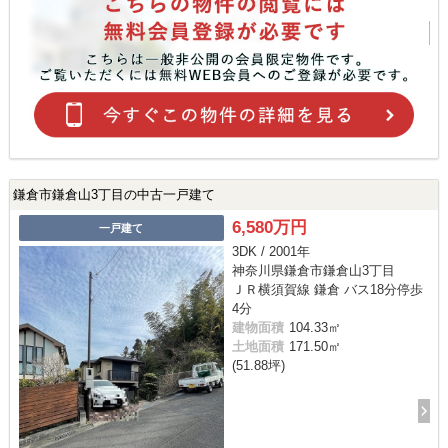
鎌倉市鎌倉山3丁目の中古一戸建て
6,580万円
一戸建て
3DK / 2001年
神奈川県鎌倉市鎌倉山3丁目
ＪＲ横須賀線 鎌倉 バス18分停歩
4分
建物面積
104.33㎡
土地面積
171.50㎡
(51.88坪)