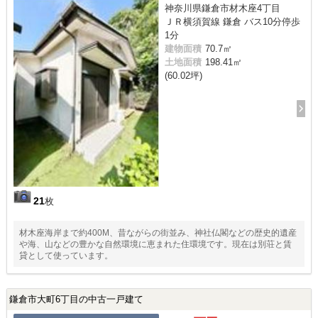
神奈川県鎌倉市材木座4丁目
ＪＲ横須賀線 鎌倉 バス10分停歩
1分
建物面積
70.7㎡
土地面積
198.41㎡
(60.02坪)
21
枚
材木座海岸まで約400M、昔ながらの街並み、神社仏閣などの歴史的遺産
や海、山などの豊かな自然環境に恵まれた住環境です。現在は別荘と賃
貸として使っています。
鎌倉市大町6丁目の中古一戸建て