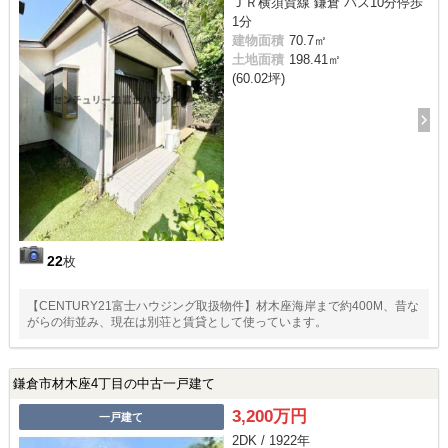
ＪＲ横須賀線 鎌倉 バス10分停歩
1分
建物面積
70.7㎡
土地面積
198.41㎡
(60.02坪)
22
枚
【CENTURY21富士ハウジング取扱物件】材木座海岸まで約400M、昔な
がらの街並み、現在は別荘と賃貸として使っています。
鎌倉市材木座4丁目の中古一戸建て
3,200万円
一戸建て
2DK / 1922年