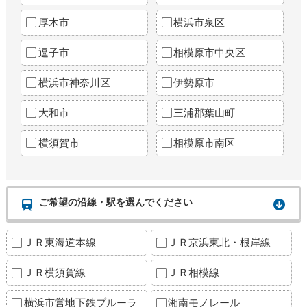
厚木市
横浜市泉区
逗子市
相模原市中央区
横浜市神奈川区
伊勢原市
大和市
三浦郡葉山町
横須賀市
相模原市南区
ご希望の沿線・駅を選んでください
ＪＲ東海道本線
ＪＲ京浜東北・根岸線
ＪＲ横須賀線
ＪＲ相模線
横浜市営地下鉄ブルーラ
湘南モノレール