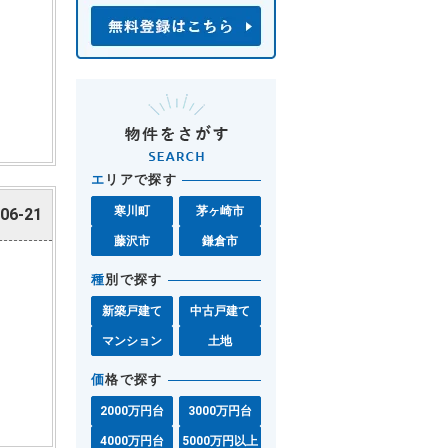
エ
リアで探す
寒川町
茅ヶ崎市
06-21
藤沢市
鎌倉市
種
別で探す
新築戸建て
中古戸建て
マンション
土地
価
格で探す
2000万円台
3000万円台
4000万円台
5000万円以上