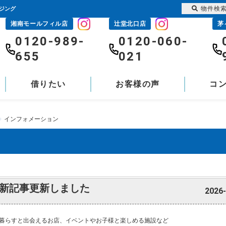
物件検
ウジング
湘南モールフィル店
辻堂北口店
茅
0120-989-
0120-060-
655
021
借りたい
お客様の声
コ
インフォメーション
新記事更新しました
2026-
暮らすと出会えるお店、イベントやお子様と楽しめる施設など